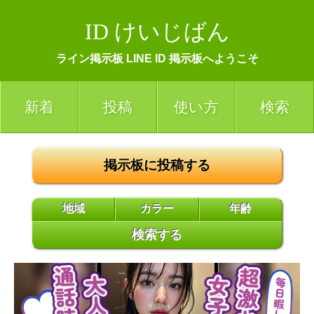
ID けいじばん
ライン掲示板 LINE ID 掲示板へようこそ
新着
投稿
使い方
検索
掲示板に投稿する
地域
カラー
年齢
検索する