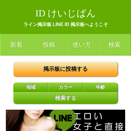
ID けいじばん
ライン掲示板 LINE ID 掲示板へようこそ
新着
投稿
使い方
検索
掲示板に投稿する
地域
カラー
年齢
検索する