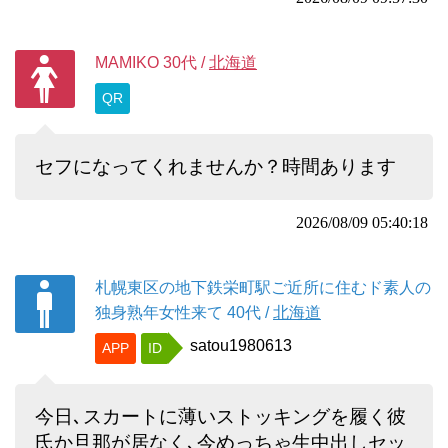
MAMIKO
30代
/
北海道
QR
セフになってくれませんか？時間あります
2026/08/09 05:40:18
札幌東区の地下鉄栄町駅ご近所に住むド素人の
独身熟年女性来て
40代
/
北海道
satou1980613
APP
ID
今日､スカートに薄いストッキングを履く彼
氏か旦那が居なく､今めっちゃ生中出しセッ