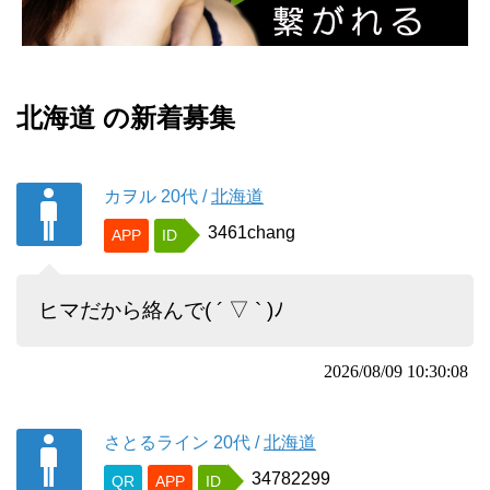
北海道 の新着募集
カヲル
20代
/
北海道
3461chang
APP
ID
ヒマだから絡んで( ´ ▽ ` )ﾉ
2026/08/09 10:30:08
さとるライン
20代
/
北海道
34782299
QR
APP
ID