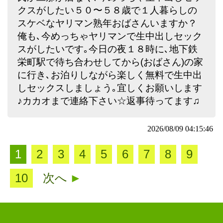
クスがしたい５０〜５８歳で１人暮らしの
スケベなヤリマン熟年おばさんいますか？
俺も､今めっちゃヤリマンで生中出しセック
スがしたいです｡今日の夜１８時に､地下鉄
栄町駅で待ち合わせしてから(おばさん)の家
に行き､お泊りしながら楽しく無料で生中出
しセックスしましょう｡宜しくお願いします
♪カカオまで連絡下さい☆返事待ってます♫
2026/08/09 04:15:46
1
2
3
4
5
6
7
8
9
10
次へ
►