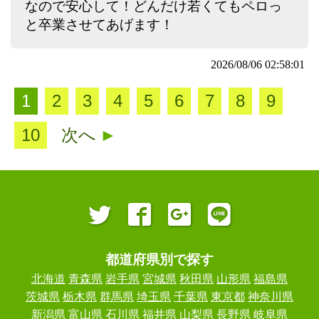
なので安心して！どんだけ若くてもペロっ
と卒業させてあげます！
2026/08/06 02:58:01
1
2
3
4
5
6
7
8
9
10
次へ
►
都道府県別で探す
北海道
青森県
岩手県
宮城県
秋田県
山形県
福島県
茨城県
栃木県
群馬県
埼玉県
千葉県
東京都
神奈川県
新潟県
富山県
石川県
福井県
山梨県
長野県
岐阜県