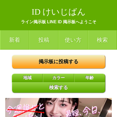
ID けいじばん
ライン掲示板 LINE ID 掲示板へようこそ
新着
投稿
使い方
検索
掲示板に投稿する
地域
カラー
年齢
検索する