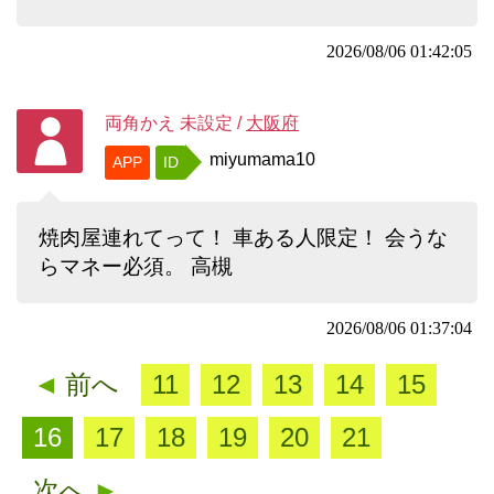
2026/08/06 01:42:05
両角かえ
未設定
/
大阪府
miyumama10
APP
ID
焼肉屋連れてって！ 車ある人限定！ 会うな
らマネー必須。 高槻
2026/08/06 01:37:04
◄
前へ
11
12
13
14
15
16
17
18
19
20
21
次へ
►