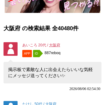
大阪府 の検索結果 全40480件
あいころ
20代
/
大阪府
887reboq
APP
ID
掲示板で素敵な人に出会えたらいいな気軽
にメッセジ送ってください✨
2026/08/06 02:54:30
たけし
50代
/
大阪府