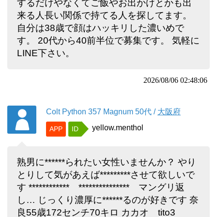
するだけやなくてご飯やお出かけとかも出
来る人長い関係で持てる人を探してます。
自分は38歳で顔はハッキリした濃いめで
す。 20代から40前半位で募集です。 気軽に
LINE下さい。
2026/08/06 02:48:06
Colt Python 357 Magnum
50代
/
大阪府
yellow.menthol
APP
ID
熟男に******られたい女性いませんか？ やり
とりして気があえば*********させて欲しいで
す ************ *************** マングリ返
し… じっくり濃厚に******るのが好きです 奈
良55歳172センチ70キロ カカオ tito3