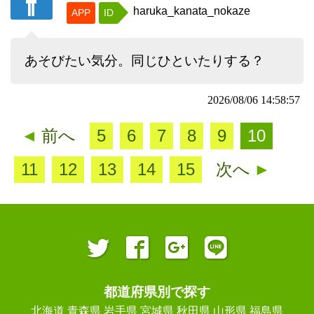
haruka_kanata_nokaze
APP
ID
あそびたい気分。同じひといたりする？
2026/08/06 14:58:57
◄
前へ
5
6
7
8
9
10
11
12
13
14
15
次へ
►
都道府県別で探す
北海道
青森県
岩手県
宮城県
秋田県
山形県
福島県