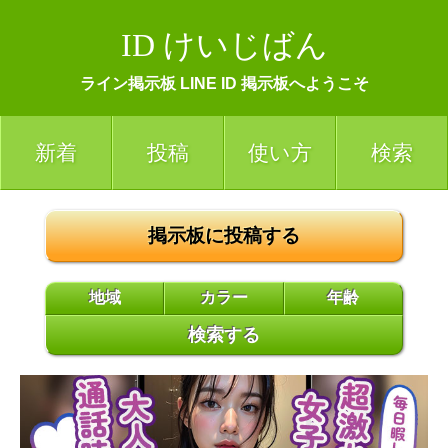
ID けいじばん
ライン掲示板 LINE ID 掲示板へようこそ
新着
投稿
使い方
検索
掲示板に投稿する
地域
カラー
年齢
検索する